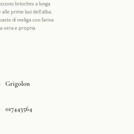
escono brioches a lunga
alle prime luci dell’alba,
 paste di meliga con farina
na vera e propria
Grigolon
017443564