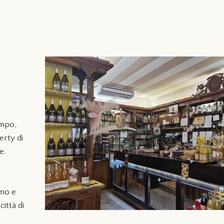
empo,
erty di
e.
rmo e
città di