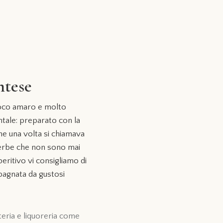
ntese
 poco amaro e molto
tale: preparato con la
che una volta si chiamava
 erbe che non sono mai
peritivo vi consigliamo di
pagnata da gustosi
teria e liquoreria come